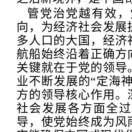
管党治党越有效，
向，为经济社会发展
多人口的大国，经济
航船始终沿着正确方
关键就在于党的领导
业不断发展的“定海
方的领导核心作用。
社会发展各方面全过
导，使党始终成为风