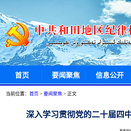
首页
要闻聚焦
信息公开
当前位置：
首页
>
要闻聚焦
> 正文
深入学习贯彻党的二十届四中