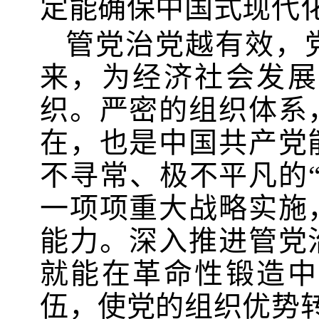
定能确保中国式现代
管党治党越有效，
来，为经济社会发展
织。严密的组织体系
在，也是中国共产党
不寻常、极不平凡的
一项项重大战略实施
能力。深入推进管党
就能在革命性锻造中
伍，使党的组织优势